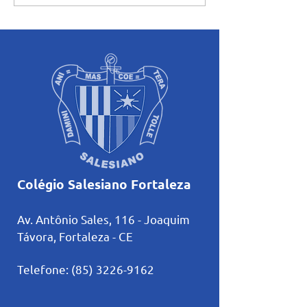
Educação Infantil realiza
pela educação ca
Projeto Maleta Viajante.
Colégio Salesiano Fortaleza
Av. Antônio Sales, 116 - Joaquim
Távora, Fortaleza
- CE
Telefone:
(85) 3226-9162