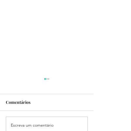
Comentários
Escreva um comentário
Um mundo de histórias.
Dia ANEC 2025 -