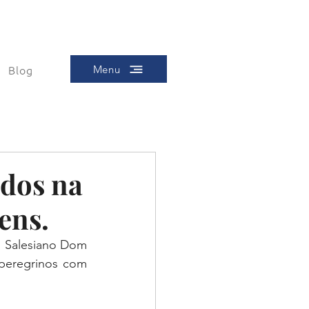
Blog
Menu
dos na
ens.
o Salesiano Dom 
peregrinos com 