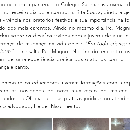
ntou com a parceria do Colégio Salesianas Juvenal d
no terceiro dia do encontro. Ir. Rita Souza, diretora ger
 vivência nos oratórios festivos e sua importância na 
do dos mais carentes. Ainda no mesmo dia, Pe. Magno X
ou sobre os desafios vividos com a juventude atual 
erança de mudança na vida deles: 
"Em toda criança 
 bem.
" - ressalta Pe. Magno. No fim do encontro os
ram de uma experiência prática dos oratórios com brinc
ança e canto.
 encontro os educadores tiveram formações com a equ
am as novidades do nova atualização do material 
eguidos da Oficina de boas práticas jurídicas no atendim
pelo advogado, Helder Nascimento.