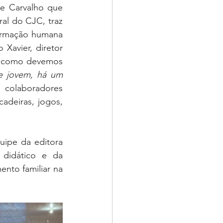
e Carvalho que 
al do CJC, traz 
formação humana 
avier, diretor 
e como devemos 
e jovem, há um 
 colaboradores 
adeiras, jogos, 
ipe da editora 
didático e da 
ento familiar na 