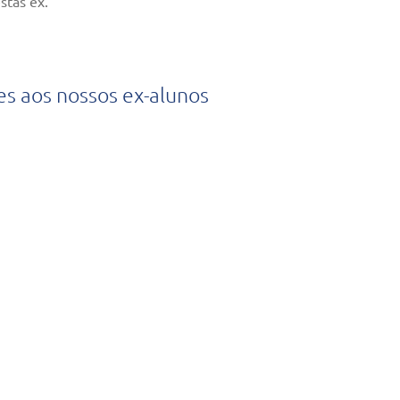
stas ex.
es aos nossos ex-alunos