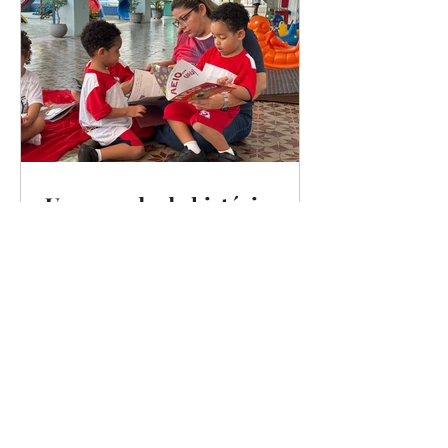
Um mundo de histórias.
Educação Infantil realiza
Projeto Maleta Viajante.
A leitura é um portal para o imaginário,
e os alunos e suas famílias da
Educação Infantil são convidados a
embarcarem em aventuras...