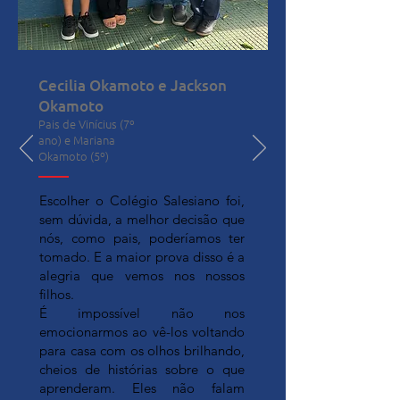
Cecilia Okamoto e Jackson
Okamoto
Pais de Vinícius (7º
ano) e Mariana
Okamoto (5º)
Escolher o Colégio Salesiano foi,
sem dúvida, a melhor decisão que
nós, como pais, poderíamos ter
tomado. E a maior prova disso é a
alegria que vemos nos nossos
filhos.
​É impossível não nos
emocionarmos ao vê-los voltando
para casa com os olhos brilhando,
cheios de histórias sobre o que
aprenderam. Eles não falam