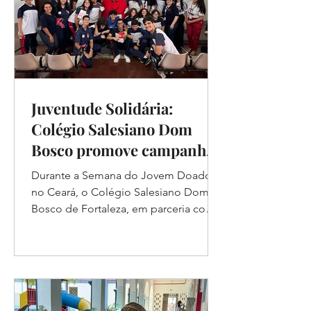
Juventude Solidária:
Colégio Salesiano Dom
Bosco promove campanha
de conscientização para
Durante a Semana do Jovem Doador
doação de sangue em
no Ceará, o Colégio Salesiano Dom
parceria com o HEMOCE.
Bosco de Fortaleza, em parceria com
o Centro de Hematologia e...