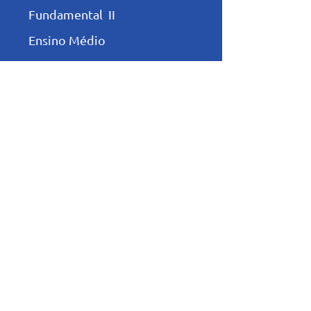
Fundamental II
Ensino Médio
Programas e Projetos
Integral
Pastoral
Esportes